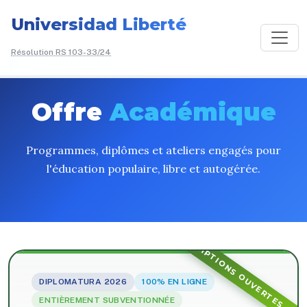
Universidad Liberté
Résolution RS 103-33/24
/
Offre Académique
Offre
Académique
Programmes, diplômes et ateliers engagés pour
l'éducation populaire, libre et autogérée.
INSCRIPTIONS OUVERTES
DIPLOMATURA 2026
100% EN LIGNE
ENTIÈREMENT SUBVENTIONNÉE