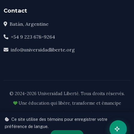
Contact
Batán, Argentine
+54 9 223 678-9264
info@universidadliberte.org
© 2024-2026 Universidad Liberté. Tous droits réservés.
Une éducation qui libère, transforme et émancipe
Cooperativa de Trabajo Liberté Ltda. — Matrícula Nacional 62308
Ce site utilise des témoins pour enregistrer votre
Res. RS 103-33/24
préférence de langue.
Développé par
VERUMax