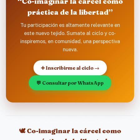
“Co-imaginar la cárcel como
práctica de la libertad”
Tu participación es altamente relevante en
este nuevo tejido. Sumate al ciclo y co-
inspiremos, en comunidad, una perspectiva
nueva.
➕ Inscribirme al ciclo →
💬 Consultar por WhatsApp
🕊️ Co-imaginar la cárcel como