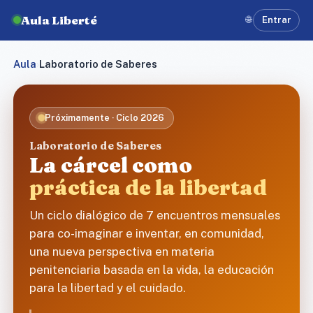
Aula Liberté
🌐
Entrar
Aula
›
Laboratorio de Saberes
Próximamente · Ciclo 2026
Laboratorio de Saberes
La cárcel como
práctica de la libertad
Un ciclo dialógico de 7 encuentros mensuales
para co-imaginar e inventar, en comunidad,
una nueva perspectiva en materia
penitenciaria basada en la vida, la educación
para la libertad y el cuidado.