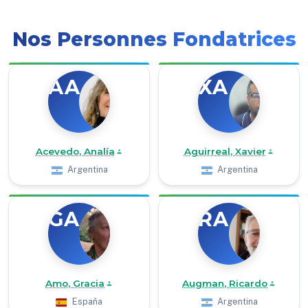
Nos Personnes Fondatrices
AA
XA
Acevedo, Analía
Aguirreal, Xavier
Argentina
Argentina
GA
RA
Amo, Gracia
Augman, Ricardo
España
Argentina