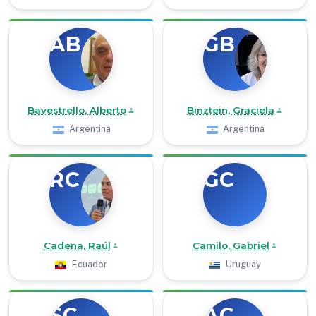
AB
GB
Bavestrello, Alberto
Binztein, Graciela
Argentina
Argentina
RC
GC
Cadena, Raúl
Camilo, Gabriel
Ecuador
Uruguay
SC
AC