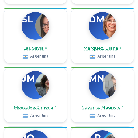
SL
DM
Lai, Silvia
Márquez, Diana
Argentina
Argentina
JM
MN
Monsalve, Jimena
Navarro, Mauricio
Argentina
Argentina
JO
LP