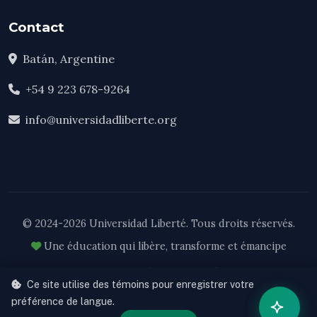
Contact
Batán, Argentine
+54 9 223 678-9264
info@universidadliberte.org
© 2024-2026 Universidad Liberté. Tous droits réservés.
Une éducation qui libère, transforme et émancipe
Cooperativa de Trabajo Liberté Ltda. — Matrícula Nacional 62308
Ce site utilise des témoins pour enregistrer votre
Res. RS 103-33/24
préférence de langue.
Développé par
VERUMax