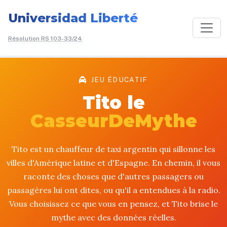
Universidad Liberté
Résolution RS 103-33/24
/
Tito le CasseurDeMythe
JEU ÉDUCATIF
Tito le
CasseurDeMythe
Tito est un chauffeur de taxi argentin qui sillonne les
villes d'Amérique latine et d'Espagne. En chemin, il vous
raconte des choses que d'autres passagers ou
passagères lui ont dites, ou qu'il a entendues à la radio.
Vous choisissez ce que vous en pensez, et Tito brise le
mythe avec des données réelles.