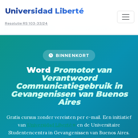
Universidad Liberté
Resolutie RS 103-33/24
/
Academisch Aanbod
/
Promotor in Communicatie
BINNENKORT
Word
Promotor van
Verantwoord
Communicatiegebruik in
Gevangenissen van Buenos
Aires
Gratis cursus zonder vereisten per e-mail. Een initiatief
van
Universidad Liberté
en de Universitaire
Studentencentra in Gevangenissen van Buenos Aires.