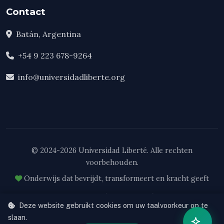
Contact
Batán, Argentina
+54 9 223 678-9264
info@universidadliberte.org
© 2024-2026 Universidad Liberté. Alle rechten
voorbehouden.
Onderwijs dat bevrijdt, transformeert en kracht geeft
Cooperativa de Trabajo Liberté Ltda. — Matrícula Nacional 62308
Deze website gebruikt cookies om uw taalvoorkeur op te
Res. RS 103-33/24
slaan.
Ontwikkeld door
VERUMax