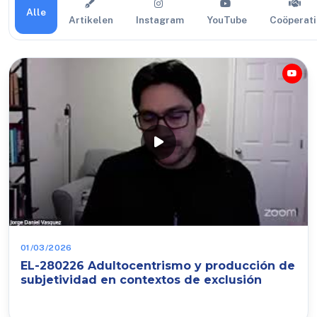
Alle
Artikelen
Instagram
YouTube
Coöperati
01/03/2026
EL-280226 Adultocentrismo y producción de
subjetividad en contextos de exclusión