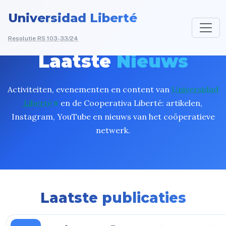
Universidad Liberté
Resolutie RS 103-33/24
Laatste
Nieuws
Activiteiten, evenementen en content van
Universidad
Liberté
en de Cooperativa Liberté: artikelen,
Instagram, YouTube en nieuws van het coöperatieve
netwerk.
Laatste publicaties