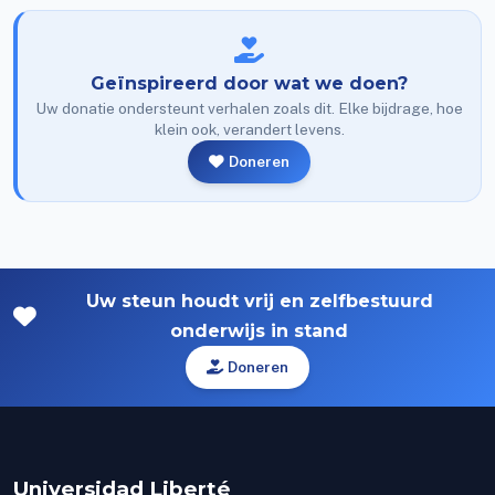
Geïnspireerd door wat we doen?
Uw donatie ondersteunt verhalen zoals dit. Elke bijdrage, hoe
klein ook, verandert levens.
Doneren
Uw steun houdt vrij en zelfbestuurd
onderwijs in stand
Doneren
Universidad Liberté