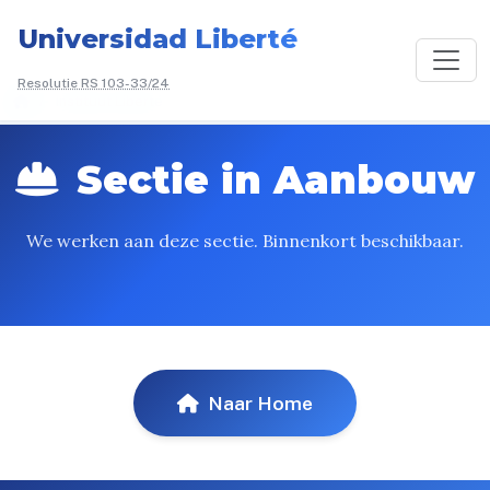
Universidad Liberté
Resolutie RS 103-33/24
/
Instituut Liberté
Sectie in Aanbouw
We werken aan deze sectie. Binnenkort beschikbaar.
Naar Home