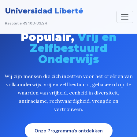
Universidad Liberté
Resolutie RS 103-33/24
Populair,
Vrij en
Zelfbestuurd
Onderwijs
Wij zijn mensen die zich inzetten voor het creëren van
volksonderwijs, vrij en zelfbestuurd, gebaseerd op de
waarden van vrijheid, eenheid in diversiteit,
antiracisme, rechtvaardigheid, vreugde en
vertrouwen.
Onze Programma's ontdekken