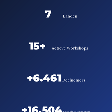
7
Landen
15+
Actieve Workshops
+6.461
Deelnemers
+16.504
Inschrijvingen