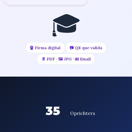
🎓
🔏 Firma digital
📷 QR que valida
📄 PDF · 🖼️ JPG · 📧 Email
35
Oprichters