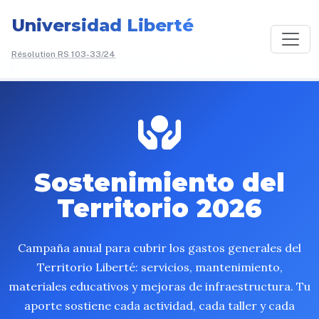
Universidad Liberté
Résolution RS 103-33/24
/
Faire un don
/
Sostenimiento del Territorio 2026
Sostenimiento del
Territorio 2026
Campaña anual para cubrir los gastos generales del
Territorio Liberté: servicios, mantenimiento,
materiales educativos y mejoras de infraestructura. Tu
aporte sostiene cada actividad, cada taller y cada