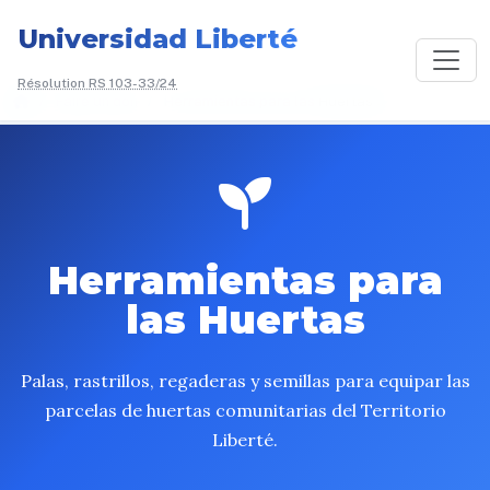
Universidad Liberté
Résolution RS 103-33/24
/
Faire un don
/
Herramientas para las
Huertas
Herramientas para
las Huertas
Palas, rastrillos, regaderas y semillas para equipar las
parcelas de huertas comunitarias del Territorio
Liberté.