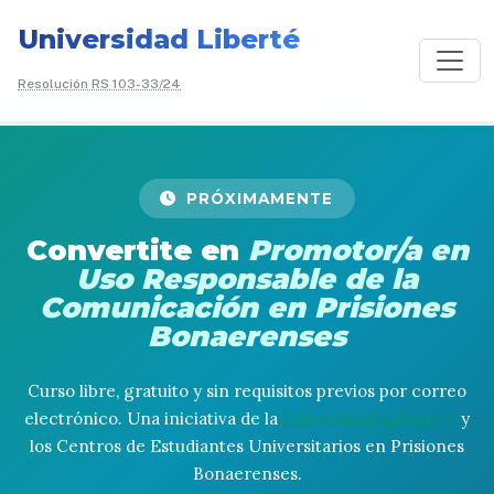
Universidad Liberté
Resolución RS 103-33/24
/
Oferta Académica
/
Promotor en Comunicación
PRÓXIMAMENTE
Convertite en
Promotor/a en
Uso Responsable de la
Comunicación en Prisiones
Bonaerenses
Curso libre, gratuito y sin requisitos previos por correo
electrónico. Una iniciativa de la
Universidad Liberté
y
los Centros de Estudiantes Universitarios en Prisiones
Bonaerenses.