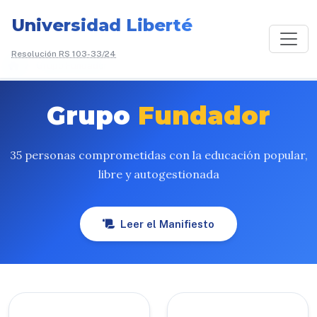
Universidad Liberté
Resolución RS 103-33/24
/
Grupo Fundador
Grupo
Fundador
35 personas comprometidas con la educación popular,
libre y autogestionada
Leer el Manifiesto