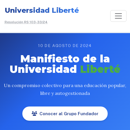
Universidad Liberté
Resolución RS 103-33/24
/
Manifiesto
10 DE AGOSTO DE 2024
Manifiesto de la
Universidad
Liberté
Un compromiso colectivo para una educación popular,
libre y autogestionada
Conocer al Grupo Fundador