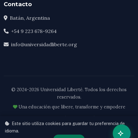
Contacto
Batán, Argentina
+54 9 223 678-9264
info@universidadliberte.org
© 2024-2026 Universidad Liberté. Todos los derechos
reservados.
Una educación que libere, transforme y empodere
Cooperativa de Trabajo Liberté Ltda. — Matrícula Nacional 62308
Este sitio utiliza cookies para guardar tu preferencia de
Res. RS 103-33/24
idioma.
Desarrollado por
VERUMax