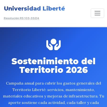
Universidad Liberté
Resolución RS 103-33/24
/
Donar
/
Sostenimiento del Territorio 2026
Sostenimiento del
Territorio 2026
Campaña anual para cubrir los gastos generales del
Territorio Liberté: servicios, mantenimiento,
materiales educativos y mejoras de infraestructura. Tu
aporte sostiene cada actividad, cada taller y cada