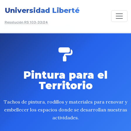
Universidad Liberté
Resolución RS 103-33/24
/
Donar
/
Pintura para el Territorio
Pintura para el
Territorio
Tachos de pintura, rodillos y materiales para renovar y
embellecer los espacios donde se desarrollan nuestras
actividades.