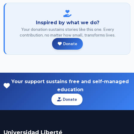
Inspired by what we do?
Your donation sustains stories like this one. Every
contribution, no matter how small, transforms lives.
Donate
Your support sustains free and self-managed
education
Donate
Universidad Liberté