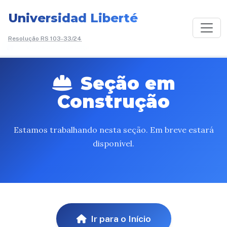
Universidad Liberté
Resolução RS 103-33/24
/
Vozes de Esperança
Seção em
Construção
Estamos trabalhando nesta seção. Em breve estará
disponível.
Ir para o Início