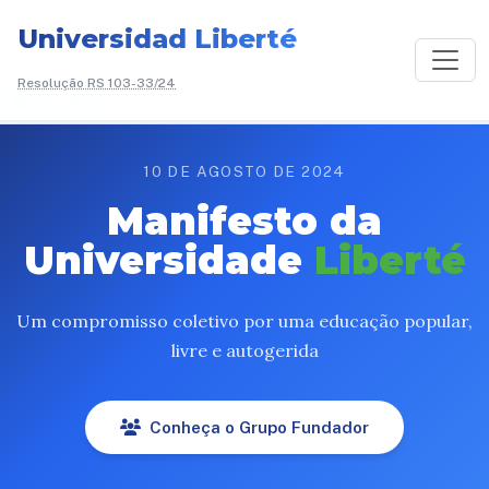
Universidad Liberté
Resolução RS 103-33/24
/
Manifesto
10 DE AGOSTO DE 2024
Manifesto da
Universidade
Liberté
Um compromisso coletivo por uma educação popular,
livre e autogerida
Conheça o Grupo Fundador