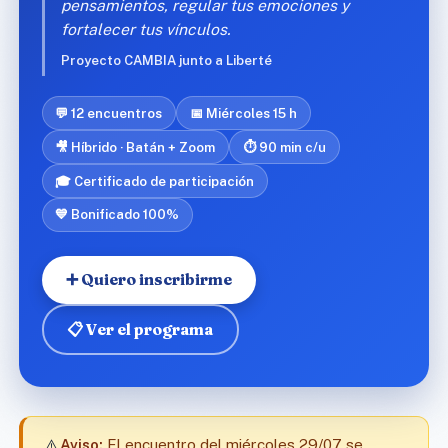
pensamientos, regular tus emociones y
fortalecer tus vínculos.
Proyecto CAMBIA junto a Liberté
💬 12 encuentros
📅 Miércoles 15 h
🎥 Híbrido · Batán + Zoom
⏱️ 90 min c/u
🎓 Certificado de participación
💙 Bonificado 100%
➕ Quiero inscribirme
📋 Ver el programa
⚠️
Aviso:
El encuentro del miércoles 29/07 se