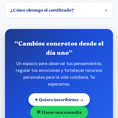
¿Cómo obtengo el certificado?
“Cambios concretos desde el
día uno”
Un espacio para observar tus pensamientos,
regular tus emociones y fortalecer recursos
personales para la vida cotidiana. Te
esperamos.
➕ Quiero inscribirme →
💬 Hacer una consulta