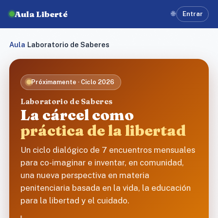
Aula Liberté
🌐
Entrar
Aula
›
Laboratorio de Saberes
Próximamente · Ciclo 2026
Laboratorio de Saberes
La cárcel como
práctica de la libertad
Un ciclo dialógico de 7 encuentros mensuales
para co-imaginar e inventar, en comunidad,
una nueva perspectiva en materia
penitenciaria basada en la vida, la educación
para la libertad y el cuidado.