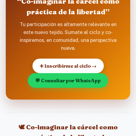
“Co-imaginar la cárcel como
práctica de la libertad”
Tu participación es altamente relevante en
este nuevo tejido. Sumate al ciclo y co-
inspiremos, en comunidad, una perspectiva
nueva.
➕ Inscribirme al ciclo →
💬 Consultar por WhatsApp
🕊️ Co-imaginar la cárcel como